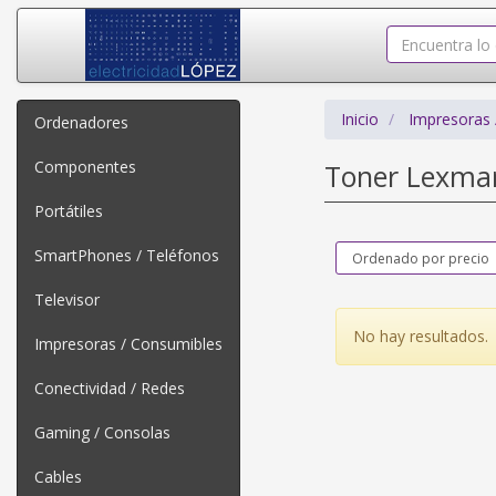
Inicio
Impresoras 
Ordenadores
Componentes
Toner Lexma
Portátiles
SmartPhones / Teléfonos
Televisor
No hay resultados.
Impresoras / Consumibles
Conectividad / Redes
Gaming / Consolas
Cables