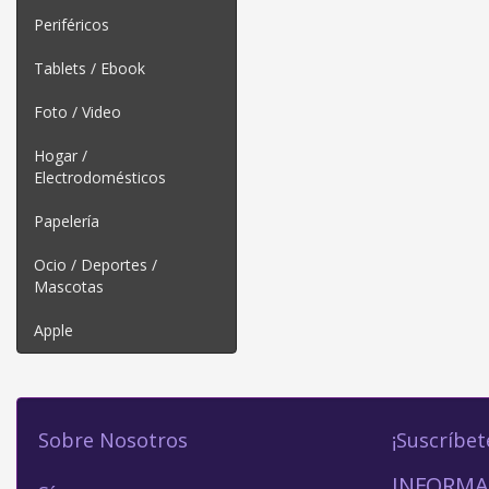
Periféricos
Tablets / Ebook
Foto / Video
Hogar /
Electrodomésticos
Papelería
Ocio / Deportes /
Mascotas
Apple
Sobre Nosotros
¡Suscríbet
INFORMA