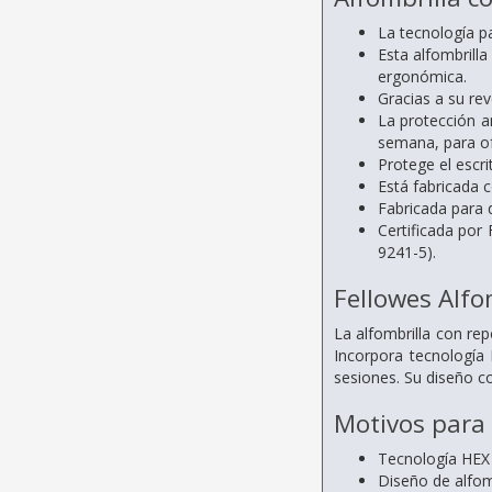
La tecnología pa
Esta alfombril
ergonómica.
Gracias a su re
La protección an
semana, para of
Protege el escri
Está fabricada 
Fabricada para 
Certificada por
9241-5).
Fellowes Alf
La alfombrilla con re
Incorpora tecnología
sesiones. Su diseño c
Motivos para
Tecnología HEX 
Diseño de alfom