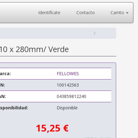
Identifícate
Contacto
Carrito
 210 x 280mm/ Verde
arca:
FELLOWES
/N:
100142563
AN:
043859812240
sponibilidad:
Disponible
15,25 €