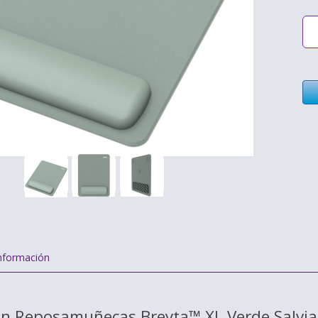
nformación
con Reposamuñecas Breyta™ XL Verde Salvia