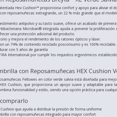
tentada Hex Cushion™ proporciona confort y apoyo para aliviar el dolor
la con reposamuñecas extragrande, un 22 % más grande que el mode
vestimiento antipolvo y su tacto suave, ofrece un acabado de primer
tibacteriana Microban® integrada ayuda a prevenir la proliferación de
recer una protección adicional del producto.
torio y mejora el rendimiento de los ratones ópticos y láser.
con un 74% de contenido reciclado posconsumo y es 100% reciclable.
durar con 5 años de garantía
 FIRA International por cumplir los requisitos ergonómicos estableci
ombrilla con Reposamuñecas HEX Cushion Ve
posamuñecas Fellowes en color verde salvia está diseñada para mejor
 HEX Cushion, que proporciona un apoyo suave y adaptable para la
ombina funcionalidad y estilo, siendo una opción práctica para cualqu
 comprarlo
Cushion que ayuda a distribuir la presión de forma uniforme
brilla con reposamuñecas integrado para mayor confort