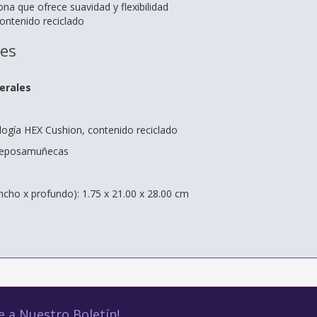
cona que ofrece suavidad y flexibilidad
ontenido reciclado
nes
erales
ología HEX Cushion, contenido reciclado
n reposamuñecas
ncho x profundo): 1.75 x 21.00 x 28.00 cm
e a Nuestro Boletín!