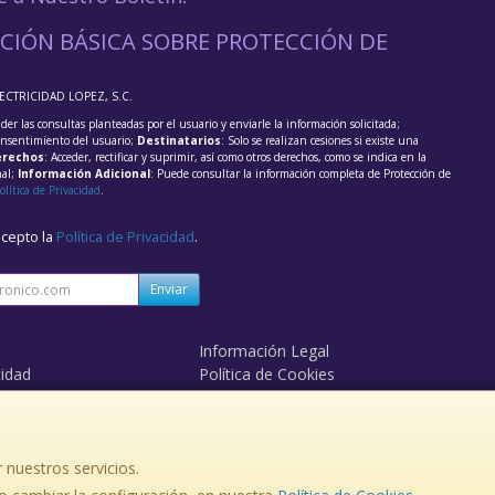
CIÓN BÁSICA SOBRE PROTECCIÓN DE
LECTRICIDAD LOPEZ, S.C.
der las consultas planteadas por el usuario y enviarle la información solicitada;
onsentimiento del usuario;
Destinatarios
: Solo se realizan cesiones si existe una
rechos
: Acceder, rectificar y suprimir, así como otros derechos, como se indica en la
nal;
Información Adicional
: Puede consultar la información completa de Protección de
olítica de Privacidad
.
acepto la
Política de Privacidad
.
Enviar
Información Legal
cidad
Política de Cookies
de Compra
Formas de Pago
 nuestros servicios.
363365 Movil: 630748480