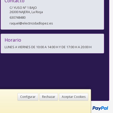
Contacto
C/ YUSO Nº 1 BAJO
26300
NAJERA
,
La Rioja
630748480
raquel@electricidadlopez.es
Horario
LUNES A VIERNES DE 10:00 A 14:00 H Y DE 17:00 H A 20:00 H
Configurar
Rechazar
Aceptar Cookies