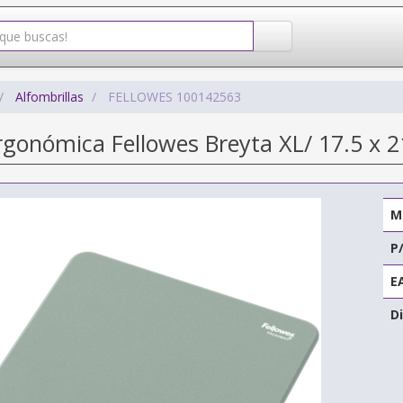
Alfombrillas
FELLOWES 100142563
Ergonómica Fellowes Breyta XL/ 17.5 x
M
P
E
Di