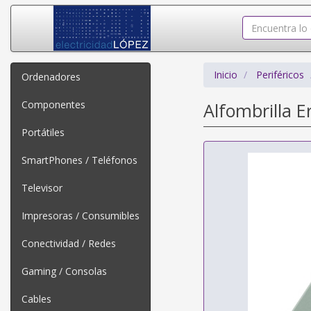
Inicio
Periféricos
Ordenadores
Componentes
Alfombrilla 
Portátiles
SmartPhones / Teléfonos
Televisor
Impresoras / Consumibles
Conectividad / Redes
Gaming / Consolas
Cables