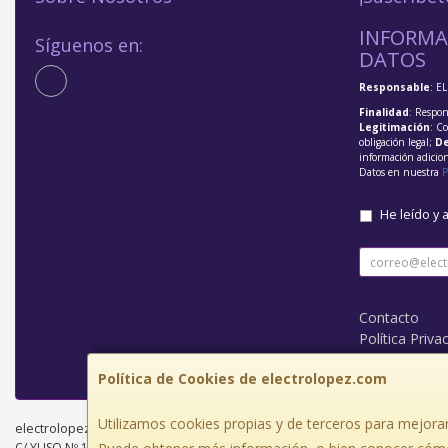
INFORMA
Síguenos en:
DATOS
Responsable
: E
Finalidad
: Respon
Legitimación
: C
obligación legal;
De
información adicio
Datos en nuestra
P
He leído y 
Contacto
Política Priva
Condiciones 
Política de Cookies de electrolopez.com
Utilizamos cookies propias y de terceros para mejorar
electrolopez.com © 2026
C/ YUSO Nº 1 BAJO, 26300, La Rioja, España. - C.I.F.: J26435081 - Tfno: 941