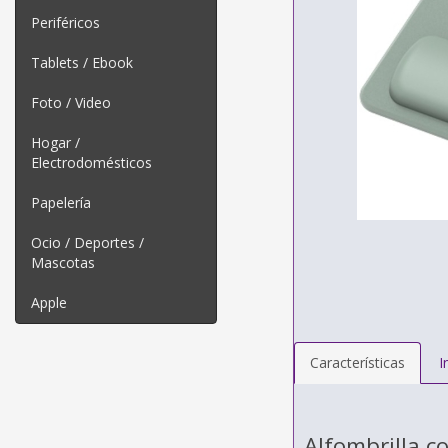
Periféricos
Tablets / Ebook
Foto / Video
Hogar /
Electrodomésticos
Papelería
Ocio / Deportes /
Mascotas
Apple
Características
I
Alfombrilla 