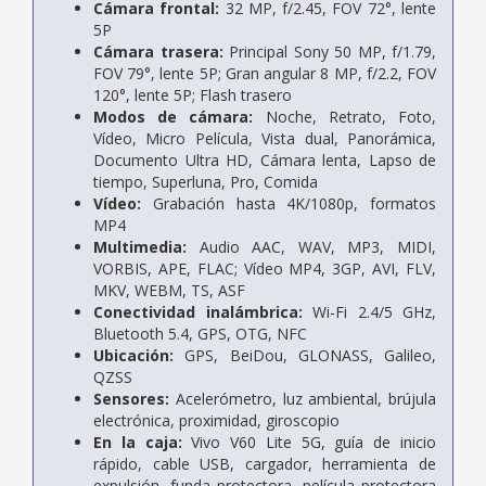
Cámara frontal:
32 MP, f/2.45, FOV 72°, lente
5P
Cámara trasera:
Principal Sony 50 MP, f/1.79,
FOV 79°, lente 5P; Gran angular 8 MP, f/2.2, FOV
120°, lente 5P; Flash trasero
Modos de cámara:
Noche, Retrato, Foto,
Vídeo, Micro Película, Vista dual, Panorámica,
Documento Ultra HD, Cámara lenta, Lapso de
tiempo, Superluna, Pro, Comida
Vídeo:
Grabación hasta 4K/1080p, formatos
MP4
Multimedia:
Audio AAC, WAV, MP3, MIDI,
VORBIS, APE, FLAC; Vídeo MP4, 3GP, AVI, FLV,
MKV, WEBM, TS, ASF
Conectividad inalámbrica:
Wi-Fi 2.4/5 GHz,
Bluetooth 5.4, GPS, OTG, NFC
Ubicación:
GPS, BeiDou, GLONASS, Galileo,
QZSS
Sensores:
Acelerómetro, luz ambiental, brújula
electrónica, proximidad, giroscopio
En la caja:
Vivo V60 Lite 5G, guía de inicio
rápido, cable USB, cargador, herramienta de
expulsión, funda protectora, película protectora