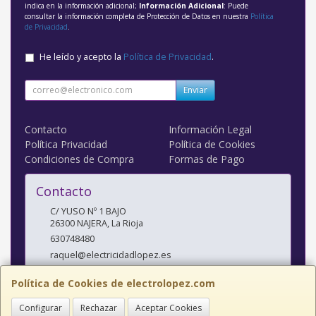
indica en la información adicional;
Información Adicional
: Puede
consultar la información completa de Protección de Datos en nuestra
Política
de Privacidad
.
He leído y acepto la
Política de Privacidad
.
Enviar
Contacto
Información Legal
Política Privacidad
Política de Cookies
Condiciones de Compra
Formas de Pago
Contacto
C/ YUSO Nº 1 BAJO
26300
NAJERA
,
La Rioja
630748480
raquel@electricidadlopez.es
Política de Cookies de electrolopez.com
Horario
Configurar
Rechazar
Aceptar Cookies