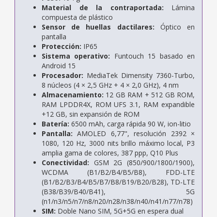
Material de la contraportada:
Lámina
compuesta de plástico
Sensor de huellas dactilares:
Óptico en
pantalla
Protección:
IP65
Sistema operativo:
Funtouch 15 basado en
Android 15
Procesador:
MediaTek Dimensity 7360-Turbo,
8 núcleos (4 × 2,5 GHz + 4 × 2,0 GHz), 4 nm
Almacenamiento:
12 GB RAM + 512 GB ROM,
RAM LPDDR4X, ROM UFS 3.1, RAM expandible
+12 GB, sin expansión de ROM
Batería:
6500 mAh, carga rápida 90 W, ion-litio
Pantalla:
AMOLED 6,77", resolución 2392 ×
1080, 120 Hz, 3000 nits brillo máximo local, P3
amplia gama de colores, 387 ppp, Q10 Plus
Conectividad:
GSM 2G (850/900/1800/1900),
WCDMA (B1/B2/B4/B5/B8), FDD-LTE
(B1/B2/B3/B4/B5/B7/B8/B19/B20/B28), TD-LTE
(B38/B39/B40/B41), 5G
(n1/n3/n5/n7/n8/n20/n28/n38/n40/n41/n77/n78)
SIM:
Doble Nano SIM, 5G+5G en espera dual