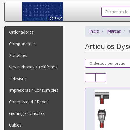
Inicio
Marcas
Ordenadores
Componentes
Artículos Dy
Portátiles
SmartPhones / Teléfonos
Televisor
Impresoras / Consumibles
Conectividad / Redes
Gaming / Consolas
Cables