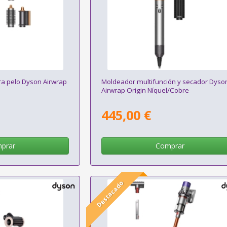
ra pelo Dyson Airwrap
Moldeador multifunción y secador Dyso
Airwrap Origin Níquel/Cobre
445,00 €
prar
Comprar
Destacado