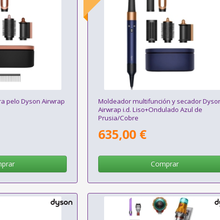
ra pelo Dyson Airwrap
Moldeador multifunción y secador Dyso
Airwrap i.d. Liso+Ondulado Azul de
Prusia/Cobre
635,00 €
prar
Comprar