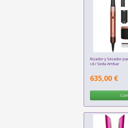
Rizador y Secador pa
i.d./ Seda Ambar
635,00 €
Com