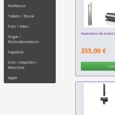
Periféricos
Tablets / Ebook
Foto / Video
Aspiradora de mano 
Hogar /
Electrodomésticos
355,00 €
Papelería
Ocio / Deportes /
Com
Mascotas
Apple