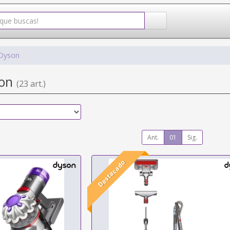
Dyson
son
(23 art.)
Ant.
01
Sig.
Destacado