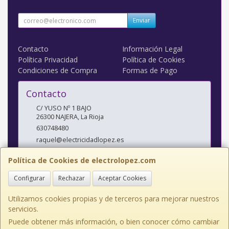
Enviar
Contacto
Información Legal
Política Privacidad
Política de Cookies
Condiciones de Compra
Formas de Pago
Contacto
C/ YUSO Nº 1 BAJO
26300
NAJERA
,
La Rioja
630748480
raquel@electricidadlopez.es
Política de Cookies de electrolopez.com
Horario
Configurar
Rechazar
Aceptar Cookies
LUNES A VIERNES DE 10:00 A 14:00 H Y DE 17:00 H A 20:00 H
Utilizamos cookies propias y de terceros para mejorar nuestros
servicios.
Puede obtener más información, o bien conocer cómo cambiar
C/ YUSO Nº 1 BAJO, 26300, La Rioja, España. - C.I.F.: J26435081 - Tfno: