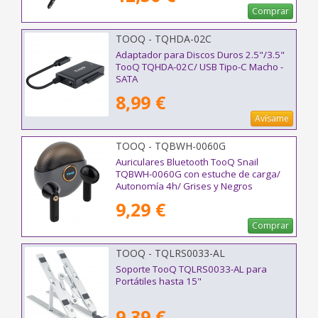
Comprar
TOOQ - TQHDA-02C
Adaptador para Discos Duros 2.5"/3.5"
TooQ TQHDA-02C/ USB Tipo-C Macho -
SATA
8,99 €
Avísame
TOOQ - TQBWH-0060G
Auriculares Bluetooth TooQ Snail
TQBWH-0060G con estuche de carga/
Autonomía 4h/ Grises y Negros
9,29 €
Comprar
TOOQ - TQLRS0033-AL
Soporte TooQ TQLRS0033-AL para
Portátiles hasta 15"
9,39 €