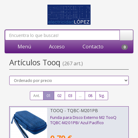
Menú
Acceso
Contacto
0
Artículos Tooq
(267 art.)
Ant.
01
02
03
...
08
Sig.
TOOQ - TQBC-M201PB
Funda para Disco Externo M2 TooQ
TQBC-M201PB/ Azul Pacífico