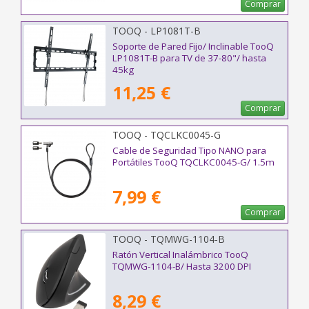
Comprar
TOOQ - LP1081T-B
Soporte de Pared Fijo/ Inclinable TooQ
LP1081T-B para TV de 37-80"/ hasta
45kg
11,25 €
Comprar
TOOQ - TQCLKC0045-G
Cable de Seguridad Tipo NANO para
Portátiles TooQ TQCLKC0045-G/ 1.5m
7,99 €
Comprar
TOOQ - TQMWG-1104-B
Ratón Vertical Inalámbrico TooQ
TQMWG-1104-B/ Hasta 3200 DPI
8,29 €