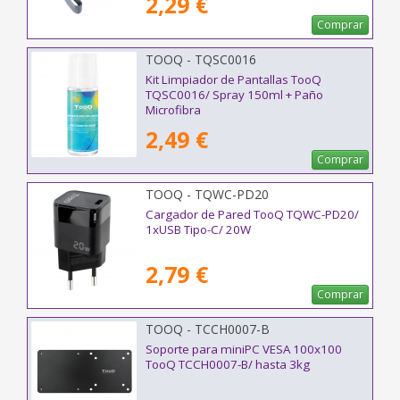
2,29 €
Comprar
TOOQ - TQSC0016
Kit Limpiador de Pantallas TooQ
TQSC0016/ Spray 150ml + Paño
Microfibra
2,49 €
Comprar
TOOQ - TQWC-PD20
Cargador de Pared TooQ TQWC-PD20/
1xUSB Tipo-C/ 20W
2,79 €
Comprar
TOOQ - TCCH0007-B
Soporte para miniPC VESA 100x100
TooQ TCCH0007-B/ hasta 3kg