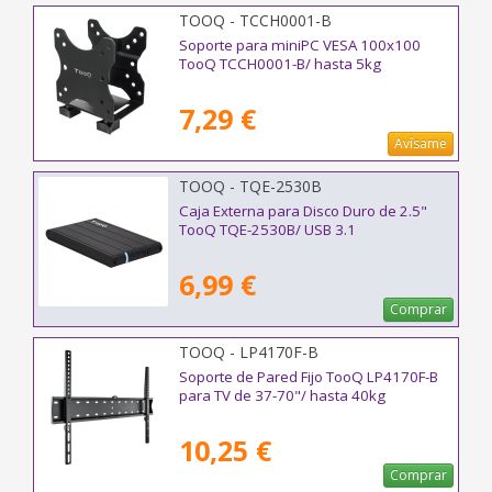
TOOQ - TCCH0001-B
Soporte para miniPC VESA 100x100
TooQ TCCH0001-B/ hasta 5kg
7,29 €
Avísame
TOOQ - TQE-2530B
Caja Externa para Disco Duro de 2.5"
TooQ TQE-2530B/ USB 3.1
6,99 €
Comprar
TOOQ - LP4170F-B
Soporte de Pared Fijo TooQ LP4170F-B
para TV de 37-70"/ hasta 40kg
10,25 €
Comprar