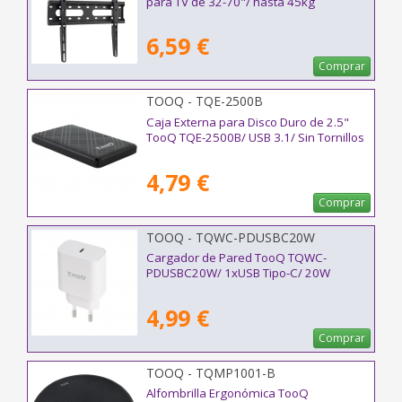
para TV de 32-70"/ hasta 45kg
6,59 €
Comprar
TOOQ - TQE-2500B
Caja Externa para Disco Duro de 2.5"
TooQ TQE-2500B/ USB 3.1/ Sin Tornillos
4,79 €
Comprar
TOOQ - TQWC-PDUSBC20W
Cargador de Pared TooQ TQWC-
PDUSBC20W/ 1xUSB Tipo-C/ 20W
4,99 €
Comprar
TOOQ - TQMP1001-B
Alfombrilla Ergonómica TooQ