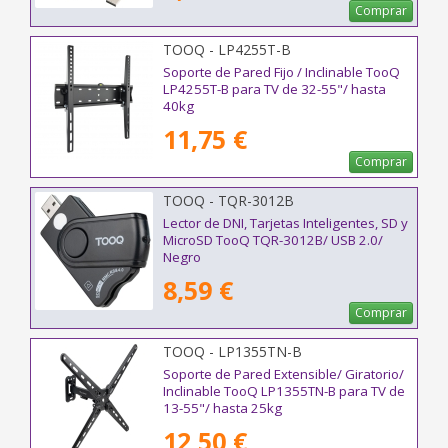
Comprar
TOOQ - LP4255T-B
Soporte de Pared Fijo / Inclinable TooQ
LP4255T-B para TV de 32-55"/ hasta
40kg
11,75 €
Comprar
TOOQ - TQR-3012B
Lector de DNI, Tarjetas Inteligentes, SD y
MicroSD TooQ TQR-3012B/ USB 2.0/
Negro
8,59 €
Comprar
TOOQ - LP1355TN-B
Soporte de Pared Extensible/ Giratorio/
Inclinable TooQ LP1355TN-B para TV de
13-55"/ hasta 25kg
12,50 €