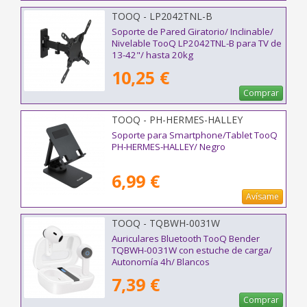
TOOQ - LP2042TNL-B
Soporte de Pared Giratorio/ Inclinable/
Nivelable TooQ LP2042TNL-B para TV de
13-42"/ hasta 20kg
10,25 €
Comprar
TOOQ - PH-HERMES-HALLEY
Soporte para Smartphone/Tablet TooQ
PH-HERMES-HALLEY/ Negro
6,99 €
Avísame
TOOQ - TQBWH-0031W
Auriculares Bluetooth TooQ Bender
TQBWH-0031W con estuche de carga/
Autonomía 4h/ Blancos
7,39 €
Comprar