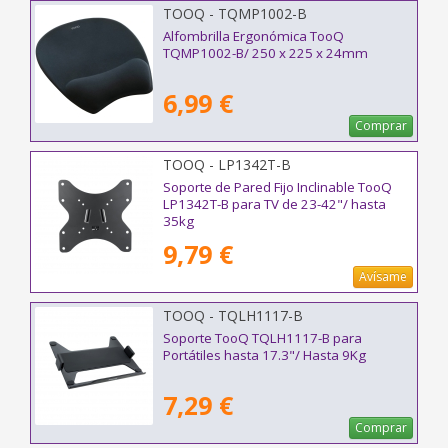
TOOQ - TQMP1002-B
Alfombrilla Ergonómica TooQ
TQMP1002-B/ 250 x 225 x 24mm
6,99 €
Comprar
TOOQ - LP1342T-B
Soporte de Pared Fijo Inclinable TooQ
LP1342T-B para TV de 23-42"/ hasta
35kg
9,79 €
Avísame
TOOQ - TQLH1117-B
Soporte TooQ TQLH1117-B para
Portátiles hasta 17.3"/ Hasta 9Kg
7,29 €
Comprar