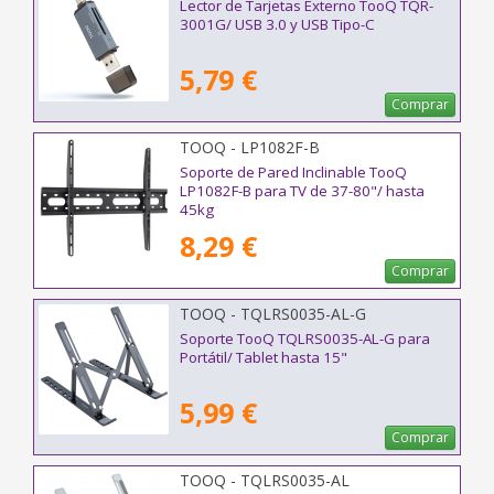
Lector de Tarjetas Externo TooQ TQR-
3001G/ USB 3.0 y USB Tipo-C
5,79 €
Comprar
TOOQ - LP1082F-B
Soporte de Pared Inclinable TooQ
LP1082F-B para TV de 37-80"/ hasta
45kg
8,29 €
Comprar
TOOQ - TQLRS0035-AL-G
Soporte TooQ TQLRS0035-AL-G para
Portátil/ Tablet hasta 15"
5,99 €
Comprar
TOOQ - TQLRS0035-AL