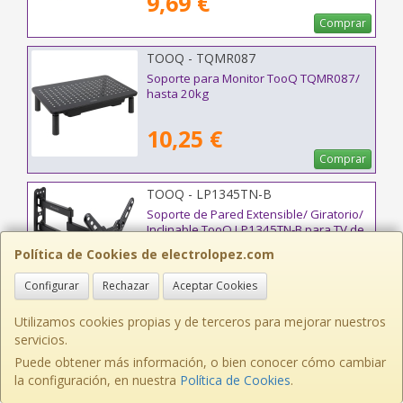
9,69 €
Comprar
TOOQ - TQMR087
Soporte para Monitor TooQ TQMR087/
hasta 20kg
10,25 €
Comprar
TOOQ - LP1345TN-B
Soporte de Pared Extensible/ Giratorio/
Inclinable TooQ LP1345TN-B para TV de
13-43"/ hasta 20kg
Política de Cookies de electrolopez.com
13,99 €
Configurar
Rechazar
Aceptar Cookies
Comprar
Utilizamos cookies propias y de terceros para mejorar nuestros
TOOQ - TQE-2202BR
servicios.
Caja Externa para Disco SSD M.2 TooQ
Puede obtener más información, o bien conocer cómo cambiar
TQE-2202BR/ USB 3.1 Gen1/ Sin tornillos
la configuración, en nuestra
Política de Cookies
.