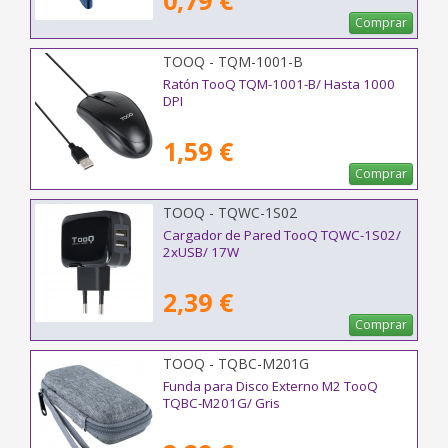
0,79 €
Comprar
TOOQ - TQM-1001-B
Ratón TooQ TQM-1001-B/ Hasta 1000
DPI
1,59 €
Comprar
TOOQ - TQWC-1S02
Cargador de Pared TooQ TQWC-1S02/
2xUSB/ 17W
2,39 €
Comprar
TOOQ - TQBC-M201G
Funda para Disco Externo M2 TooQ
TQBC-M201G/ Gris