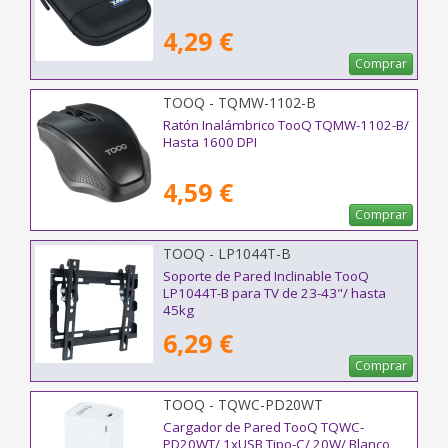
4,29 €
Comprar
TOOQ - TQMW-1102-B
Ratón Inalámbrico TooQ TQMW-1102-B/
Hasta 1600 DPI
4,59 €
Comprar
TOOQ - LP1044T-B
Soporte de Pared Inclinable TooQ
LP1044T-B para TV de 23-43"/ hasta
45kg
6,29 €
Comprar
TOOQ - TQWC-PD20WT
Cargador de Pared TooQ TQWC-
PD20WT/ 1xUSB Tipo-C/ 20W/ Blanco